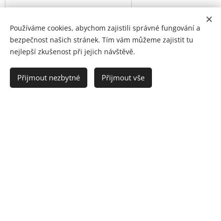
Používáme cookies, abychom zajistili správné fungování a
Objednat
bezpečnost našich stránek. Tím vám můžeme zajistit tu
nejlepší zkušenost při jejich návštěvě.
Přijmout nezbytné
Přijmout vše
Mgr. Pavla Adamová
+420 731 163 648
IČO : 42494656
pavla.adamova20@gmail.com